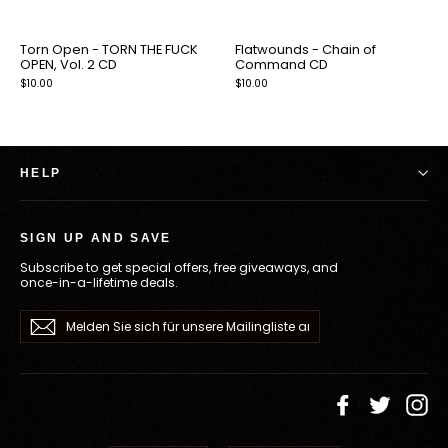
Torn Open - TORN THE FUCK
Flatwounds - Chain of
OPEN, Vol. 2 CD
Command CD
$10.00
$10.00
HELP
SIGN UP AND SAVE
Subscribe to get special offers, free giveaways, and
once-in-a-lifetime deals.
Melden
Abonnieren
Sie
sich
für
unsere
Mailingliste
an
Facebook
Twitter
In